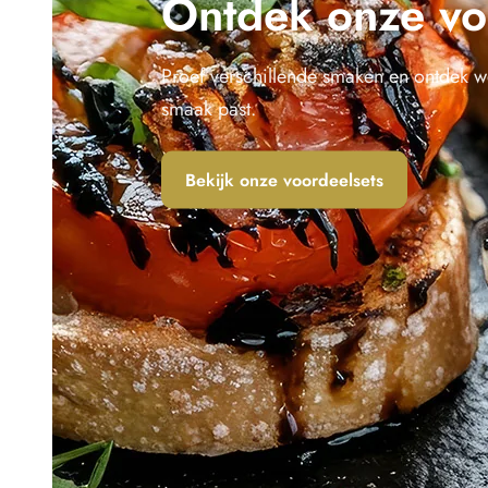
Ontdek onze vo
Proef verschillende smaken en ontdek wel
smaak past.
Bekijk onze voordeelsets