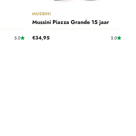
MUSSINI
Mussini Piazza Grande 15 jaar
Aanbiedingsprijs
€34,95
5.0
5.0