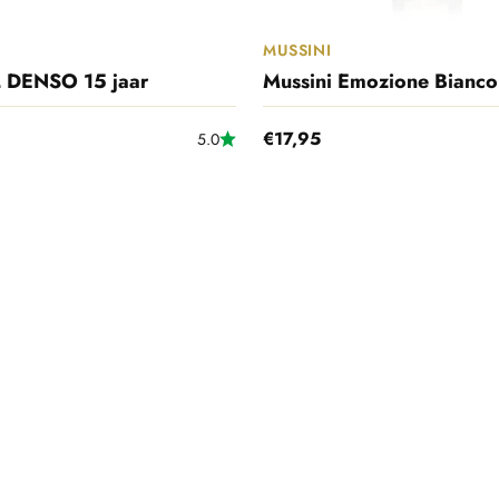
MUSSINI
L DENSO 15 jaar
Mussini Emozione Bianco
sprijs
Aanbiedingsprijs
€17,95
5.0