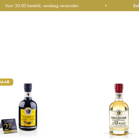
 20:00 besteld, vandaag verzonden
Bekroonde o
 in balans. Van fris en elegant tot intens en stroperig — voor iede
SPANJE
ITALIË
VOORDEELSETS
BALSAMICO
SALE
INFO
NAAR