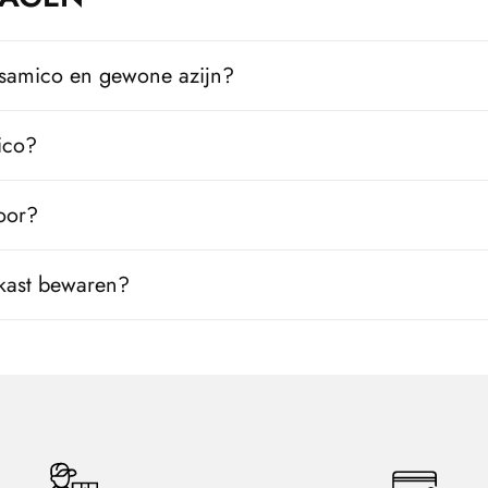
alsamico en gewone azijn?
ico?
oor?
lkast bewaren?