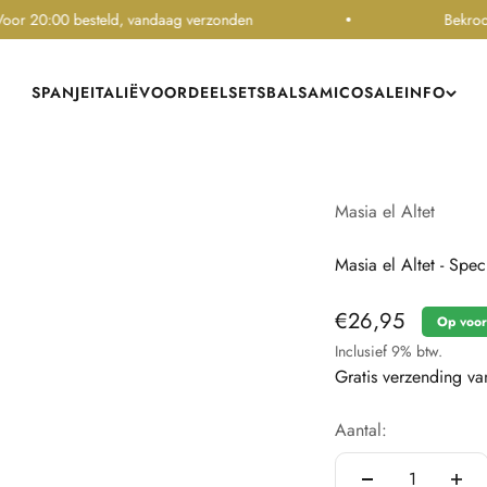
20:00 besteld, vandaag verzonden
Bekroonde o
SPANJE
ITALIË
VOORDEELSETS
BALSAMICO
SALE
INFO
Masia el Altet
Masia el Altet - Spec
Aanbiedingsprij
€26,95
Op voor
Inclusief 9% btw.
Gratis verzending v
Aantal: