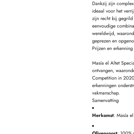
Dankzij zijn complex
ideaal voor het verr
zijn recht bij gegril
eenvoudige combinat
wereldwijd, waarond
geprezen en opgenome
Prijzen en erkenning
Masía el Altet Speci
ontvangen, waaronde
Competition in 2020
erkenningen onderstr
vakmanschap.
Samenvatting
Herkomst
: Masía el
Olivensoort
: 100% 