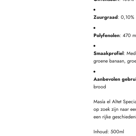
Zuurgraad
: 0,10%
Polyfenolen
: 470 
Smaakprofiel
: Medi
groene banaan, gro
Aanbevolen gebru
brood
Masía el Altet Specia
op zoek zijn naar een
een rijke geschiedeni
Inhoud: 500ml