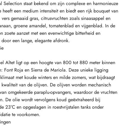
al Selection staat bekend om zijn complexe en harmonieuze
e heeft een medium intensiteit en biedt een rijk bouquet van
l, vers gemaaid gras, citrusvruchten zoals sinaasappel en
banaan, groene amandel, tomatenblad en vijgenblad. In de
n zoete aanzet met een evenwichtige bitterheid en
 door een lange, elegante afdronk.
ie
el Altet ligt op een hoogte van 800 tot 880 meter binnen
n: Font Roja en Sierra de Mariola. Deze unieke ligging
klimaat met koude winters en milde zomers, wat bijdraagt
e kwaliteit van de olijven. De olijven worden mechanisch
van omgekeerde paraplu-opvangers, waardoor de vruchten
n. De olie wordt vervolgens koud geëxtraheerd bij
e 23°C en opgeslagen in roestvrijstalen tanks onder
idatie te voorkomen.
ingen