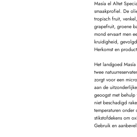
Masía el Altet Speci
smaakprofiel. De oli
tropisch fruit, venke
grapefruit, groene 
mond ervaart men ee
kruidigheid, gevolgd
Herkomst en product
Het landgoed Masía 
twee natuurreservate
zorgt voor een micro
aan de uitzonderlijk
geoogst met behulp 
niet beschadigd rake
temperaturen onder d
stikstofdekens om ox
Gebruik en aanbevel