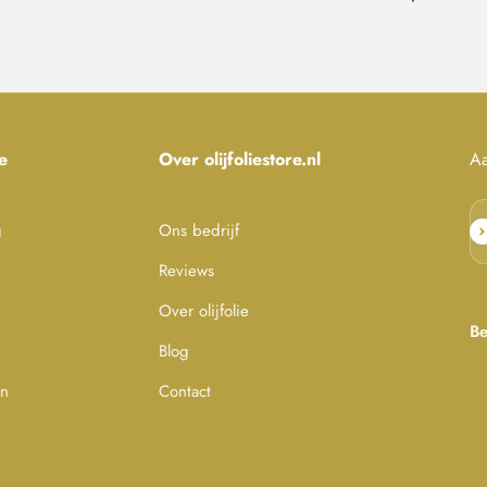
e
Over olijfoliestore.nl
Aa
g
Ons bedrijf
Ab
Reviews
Over olijfolie
Be
Blog
en
Contact